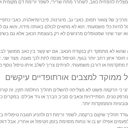
מצליח להפחית כאב, לשחרר מתח שרירי, לשפר זרימת דם מקומית ול
מרכיב של צוואר תפוס, כאבי גב, מיגרנות, פיברומיאלגיה, כאבי כתפ
ול להיות כלי משמעותי. הוא לא מתאים לכולם באותה מידה, והוא גם 
א יוצר שינוי שמטופלים מרגישים לא רק בעוצמת הכאב אלא גם בשינה
וא שהוא לא מתמקד רק בנקודת הכאב. אם יש קשר בין כאב ממושך לבי
 חוסר איזון רחב יותר בגוף, הטיפול מנסה לתת לכך מענה. מצד שני,
 מתקדמת או דורבן משמעותי, לעיתים צריך לשלב איתו טיפול נוסף ממ
ל ממוקד למצבים אורתופדיים עיקשים
י כי הרקמה פשוט לא מצליחה להשלים תהליך החלמה תקין. זה קור
 מרפק טניס, הסתיידויות וכאבים סביב הברך או גיד אכילס. במקרים כ
עיות והממוקדות יותר.
ודד תהליך שיקום ברקמה, לשפר זרימת דם ולהניע תגובה טיפולית ב
ולפעמים אפילו יש בו אי נוחות מסוימת בזמן הטיפול או אחריו, אבל דו