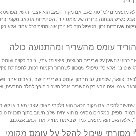
ך זמן.
 לא מתאימים לכל סוג כאב. אם מקור הכאב הוא עצבי, רגשי, מפושט או
אבל כשיש אבחנה ברורה של עומס גידי, הסתיידות או כאב מקומי כרו
ניקות שעובדות נכון, הטיפול הזה לא ניתן אוטומטית לכל אחד, אלא 
להוריד עומס מהשריר ומהתנועה כולה
כרוני שנשען על שרירים מכווצים, פיצוי תנועתי, יציבה לקויה ועומס 
גיש טוב", אלא כלי טיפולי שמכוון לשחרור רקמות רכות, להפחתת נוקשו
כאבי צוואר, שכמות, גב תחתון, עומס בשרירי הישבן, כאבים אחרי פעי
אב עצמו אינו נובע רק מהשריר, אבל השריר הופך לחלק מהבעיה, ואז
 שחשוב להכיר. אם מקור הכאב הוא דלקתי מאוד, עצבי מאוד או קשור
תמיד יספיק. במקרים מסוימים הוא יהיה שלב חשוב בתוך תוכנית טיפו
זר", אלא האם הוא מתאים למה שבאמת מחזיק את הכאב אצלכם.
י מסורתי שיכול להקל על עומס מקומי