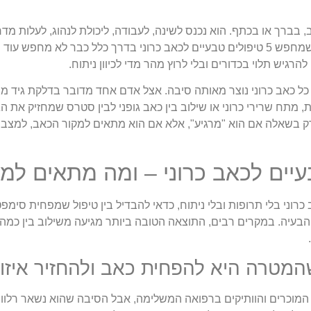
, בברך או בכתף. הוא נכנס לשינה, לעבודה, ליכולת לנהוג, לעלות מ
ואפילו לסבלנות בבית. מי שמחפש 5 טיפולים טבעיים לכאב כרוני בדרך כלל כבר לא מ
הרגיש תלוי בכדורים ובלי לרוץ מהר מדי לכיוון ניתוח.
כל כאב כרוני נוצר מאותה סיבה. אצל אדם אחד מדובר בדלקת גיד 
 מתח שרירי כרוני או שילוב בין כאב גופני לבין סטרס שמחזיק את הגו
רק בשאלה אם הוא "מרגיע", אלא אם הוא מתאים למקור הכאב, למצב
רוני בלי תרופות ובלי ניתוח, כדאי להבדיל בין טיפול שמפחית סימפטו
עיה. במקרים רבים, התוצאה הטובה ביותר מגיעה משילוב בין כמה כל
שהמטרה היא להפחית כאב ולהחזיר איזון
 המוכרים והוותיקים ברפואה המשלימה, אבל הסיבה שהוא נשאר רלוונ