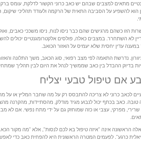
טיים מתאים למצבים שבהם יש כאב כרוני הקשור לדלקת, עומס ברקמ
 הוא להשפיע על הסביבה התאית של הרקמה ולעודד תהליכי שיקום, תו
.
ות הזו כשהם מרגישים שהם כבר ניסו לנוח, ניסו משככי כאבים, ואולי 
יין לא השתחרר. במצבים כאלה, פולסים אלקטרומגנטיים יכולים להש
 במענה עדין יחסית שלא יעמיס על האזור הכואב.
וורון. נדרשת התאמה לפי מצב רפואי, סוג הכאב, משך התלונה והאזו
יות בדיוק ההבדל בין כאב שממשיך לנהל את היום לבין תהליך שמתחיל
 אם טיפול טבעי יצליח
טיפולים טבעיים לכאב כרוני לא צריכה להתבסס רק על מה שחבר המליץ או על 
ובה. כאב בכתף יכול לנבוע מגיד מודלק, מהסתיידות, מהקרנה מהצו
 שרירי, מפרקי, עצבי או כזה שמוחזק גם על ידי מתח נפשי. אם לא מבי
אים.
לה הראשונה אינה "איזה טיפול בא לכם לנסות", אלא "מה מקור הכאב
אלית כרגע". לפעמים המטרה הראשונית היא להפחית כאב כדי לאפשר