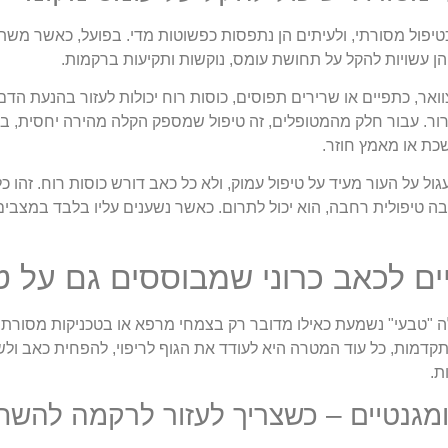
כטיפול מסורתי, ולעיתים הן נתפסות כפשוטות מדי. בפועל, כאשר מש
ן עשויות להקל על תחושת עומס, נוקשות ותקיעות ברקמות.
ואר, כתפיים או שרירים תפוסים, כוסות רוח יכולות לעזור בהנעת ה
ור. עבור חלק מהמטופלים, זה טיפול שמספק הקלה מהירה יחסית, 
כת או מאמץ חוזר.
ול על העור מעיד על טיפול עמוק, ולא כל כאב דורש כוסות רוח. זהו כ
טיפולית רחבה, הוא יכול לתרום. כאשר נשענים עליו בלבד במצבים
ים לכאב כרוני שמבוססים גם על טכ
 "טבעי" נשמעת כאילו מדובר רק בצמחי מרפא או בטכניקות מסורתיות
 מתקדמות, כל עוד המטרה היא לעודד את הגוף לריפוי, להפחית כאב ו
ת.
מגנטיים – כשצריך לעזור לרקמה להש