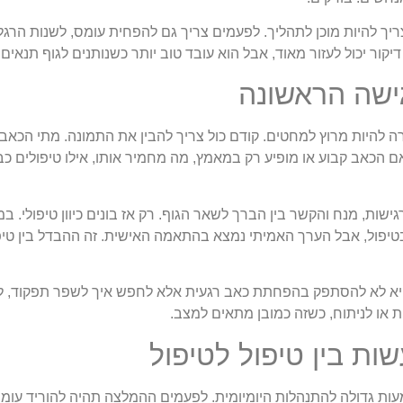
יך להיות מוכן לתהליך. לפעמים צריך גם להפחית עומס, לשנות הרגל
 דיקור יכול לעזור מאוד, אבל הוא עובד טוב יותר כשנותנים לגוף תנא
ישה הראשונה
 להיות מרוץ למחטים. קודם כול צריך להבין את התמונה. מתי הכאב 
 הכאב קבוע או מופיע רק במאמץ, מה מחמיר אותו, אילו טיפולים כב
גישות, מנח והקשר בין הברך לשאר הגוף. רק אז בונים כיוון טיפולי. 
פול, אבל הערך האמיתי נמצא בהתאמה האישית. זה ההבדל בין טיפול 
היא לא להסתפק בהפחתת כאב רגעית אלא לחפש איך לשפר תפקוד, ל
ת או לניתוח, כשזה כמובן מתאים למצב.
ת בין טיפול לטיפול
עות גדולה להתנהלות היומיומית. לפעמים ההמלצה תהיה להוריד עומ