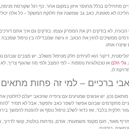
ם מתחילים בכלל מחוסר איזון במקום אחר. כף רגל שקורסת פנימה,
הליכה לא מאוזנת, כאב גב שמשנה את חלוקת המשקל – כל אלה יכולים
הבעיה, לא בודקים רק את המפרק עצמו. בודקים גם איך אתם דורכים,
גורמים ממשיכים להזין את הכאב. זו גישה שמבדילה בין טיפול שמכבה 
יצרו אותו.
ליסטית, דיקור הוא לעיתים חלק מטיפול משולב. יש מצבים שבהם נכון
,
גלי הלם
או טכנולוגיות נוספות – לפי המצב ולפי מה שהגוף צריך. לא 
דויקת לו.
כאבי ברכיים – למי זה פחות מתאים
מותאם נכון. יש אנשים שמגיעים עם ציפייה שהכאב ייעלם לחלוטין אחר
ניים מתקדמים שבהם אפשר לשפר כאב ותפקוד, אבל לא תמיד "להחזי
ור חלקית בלבד, ואז כדאי לשלב טיפול נוסף או להפנות להמשך בירור
חריף מאוד, חום מקומי משמעותי, אודם, נפיחות בולטת, קושי לדרוך, 
נחשים. בודקים.