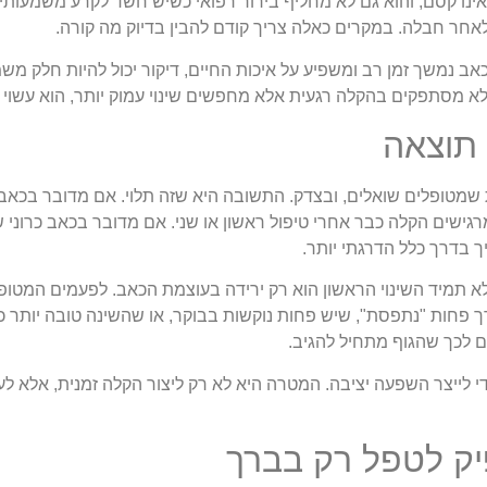
אינו קסם, והוא גם לא מחליף בירור רפואי כשיש חשד לקרע משמעותי, 
לאחר חבלה. במקרים כאלה צריך קודם להבין בדיוק מה קורה.
ב נמשך זמן רב ומשפיע על איכות החיים, דיקור יכול להיות חלק משמ
לא מסתפקים בהקלה רגעית אלא מחפשים שינוי עמוק יותר, הוא עשוי 
 תוצאה
שמטופלים שואלים, ובצדק. התשובה היא שזה תלוי. אם מדובר בכאב
מרגישים הקלה כבר אחרי טיפול ראשון או שני. אם מדובר בכאב כרוני ש
בדרך כלל הדרגתי יותר.
לא תמיד השינוי הראשון הוא רק ירידה בעוצמת הכאב. לפעמים המטו
ך פחות "נתפסת", שיש פחות נוקשות בבוקר, או שהשינה טובה יותר כ
ם לכך שהגוף מתחיל להגיב.
י לייצר השפעה יציבה. המטרה היא לא רק ליצור הקלה זמנית, אלא ל
ק לטפל רק בברך