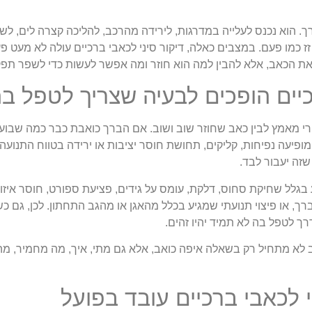
. הוא נכנס לעלייה במדרגות, לירידה מהרכב, להליכה קצרה לים, לש
 כמו פעם. במצבים כאלה, דיקור סיני לכאבי ברכיים עולה לא מעט פ
הכאב, אלא להבין למה הוא חוזר ומה אפשר לעשות כדי לשפר תפקו
יים הופכים לבעיה שצריך לטפל ב
רי מאמץ לבין כאב שחוזר שוב ושוב. אם הברך כואבת כבר כמה שבועו
פיעה נפיחות, קליקים, תחושת חוסר יציבות או ירידה בטווח התנועה 
שזה יעבור לבד.
ע בגלל שחיקת סחוס, דלקת, עומס על גידים, פציעת ספורט, חוסר איזון
 או פיצוי תנועתי שמגיע בכלל מהאגן או מהגב התחתון. לכן, גם כש
רך לטפל בה לא תמיד יהיו זהים.
ב לא מתחיל רק בשאלה איפה כואב, אלא גם מתי, איך, מה מחמיר, מה מ
י לכאבי ברכיים עובד בפועל