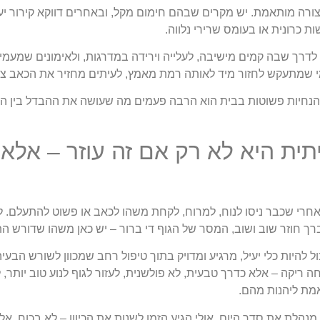
ורה מותאמת. יש מקרים שבהם חימום מקל, ובאחרים דווקא קירור יעזו
ות כרונית או בעומס שרירי נלווה.
 לדרך שבה קמים מישיבה, לעלייה וירידה במדרגות, ולאימונים שמעמ
י שמתעקש לחזור מיד לאותה רמת מאמץ, לעיתים מחזיר את הכאב צ
 להנחיות פשוטות בבית הוא הרבה פעמים מה שעושה את ההבדל בין הק
ית היא לא רק אם זה עוזר – אלא
אחרי שכבר ניסו לנוח, למרוח, לקחת משהו לכאב או פשוט להתעלם. ל
ך חוזר שוב ושוב, המסר של הגוף די ברור – יש כאן משהו שדורש הת
כול להיות כלי יעיל, מרגיע ומדויק בתוך טיפול רחב שמכוון לשורש הבעי
 ריקה – אלא כדרך טבעית, לא פולשנית, לעזור לגוף לנוע טוב יותר, 
ת ליהנות מהם.
הלת את סדר היום, אולי הגיע הזמן לשנות את הכיוון – לא בכוח, א