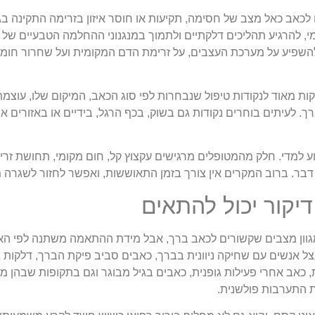
כאב כאל מצב של חסימה, תקיעות או חוסר איזון בזרימה התקינה בגוף
י, להרגיע תהליכים דלקתיים ולתמוך במנגנוני ההחלמה הטבעיים של 
 להשפיע על מערכת העצבים, על זרימת הדם המקומית ועל שחרור חומר
ת מאוד לנקודות טיפול שנבחרות לפי סוג הכאב, המיקום שלו, עוצמתו
ך. לעיתים בוחרים נקודות גם בשוק, בכף הרגל, בידיים או באזורים
ע למדי. חלק מהמטופלים מרגישים עקצוץ קל, חום מקומי, תחושת זרי
בר. ברוב המקרים אין צורך בזמן התאוששות, ואפשר לחזור לשגרה מ
דיקור יכול להתאים
במגוון מצבים שקשורים לכאב ברך, אבל מידת ההתאמה משתנה לפי 
צל אנשים עם שחיקה ניוונית בברך, כאבים סביב פיקת הברך, דלקות 
 כאב אחרי פעילות גופנית, כאבים בגיל מבוגר וגם בתקופות שבהן מ
 התערבות פולשנית.