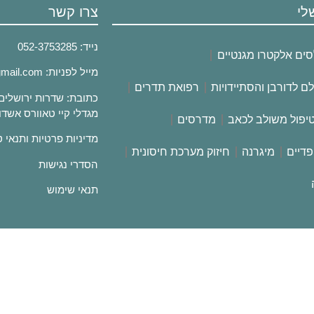
לי
צרו קשר
נייד:
753285
052-3
סים אלקטרו מגנטיים
מייל לפניות:
gmail.com
לם לדורבן והסתיידויות
רפואת תדרים
מגדלי קיי טאוורס אשדו
יפול משולב לכאב
מדרסים
מדיניות פרטיות ותנאי 
פדיים
מיגרנה
חיזוק מערכת חיסונית
הסדרי נגישות
תנאי שימוש